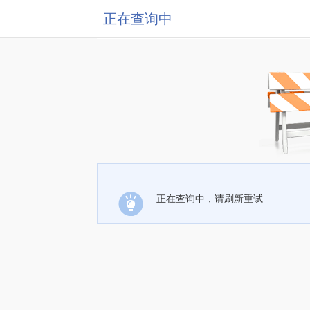
正在查询中
正在查询中，请刷新重试