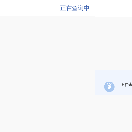
正在查询中
正在